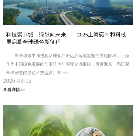
科技聚申城，绿脉向未来——2026上海碳中和科技
展启幕全球绿色新征程
当全球碳中和进程从理念共识迈入落地攻坚的关键阶段，上海
作为中国绿色发展的前沿阵地与国际交流枢纽，再度迎来一场汇聚
全球智慧的绿色科技盛宴。2026<...
2026-03-12
查看详情>>