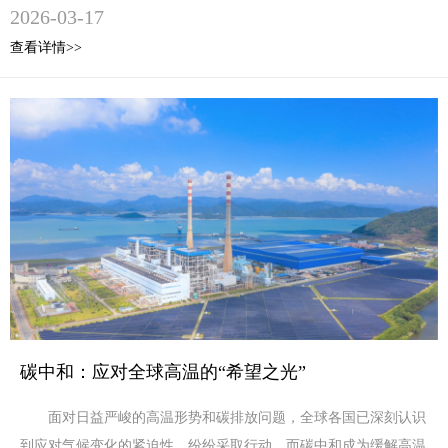
2026-03-17
查看详情>>
碳中和：应对全球高温的“希望之光”
面对日益严峻的高温形势和碳排放问题，全球各国已深刻认识
到应对气候变化的紧迫性，纷纷采取行动，而碳中和成为缓解高温