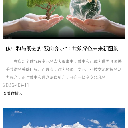
碳中和与展会的“双向奔赴”：共筑绿色未来新图景
在应对全球气候变化的宏大叙事中，碳中和已成为世界各国携
手共进的关键目标。而展会，作为经济、文化、科技交流碰撞的活
力舞台，正与碳中和理念深度融合，开启一场意义非凡的
2026-03-11
查看详情>>