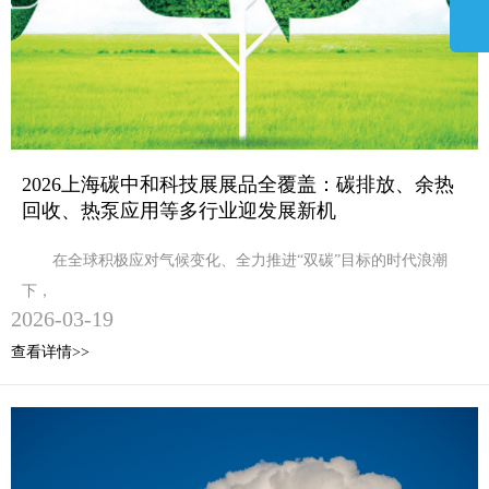
2026上海碳中和科技展展品全覆盖：碳排放、余热
回收、热泵应用等多行业迎发展新机
在全球积极应对气候变化、全力推进“双碳”目标的时代浪潮
下，
2026-03-19
查看详情>>