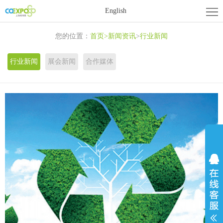
首
English
页
关
您的位置：
首页
>
新闻资讯
>
行业新闻
于
展
行业新闻
展会新闻
合作媒体
展
商
活
会
中
动
新
心
中
闻
联
心
资
系
讯
我
们