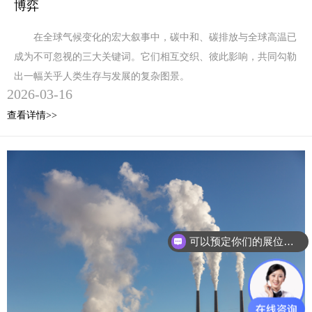
博弈
在全球气候变化的宏大叙事中，碳中和、碳排放与全球高温已
成为不可忽视的三大关键词。它们相互交织、彼此影响，共同勾勒
出一幅关乎人类生存与发展的复杂图景。
2026-03-16
查看详情>>
可以预定你们的展位吗？
你们是怎么收费的呢？