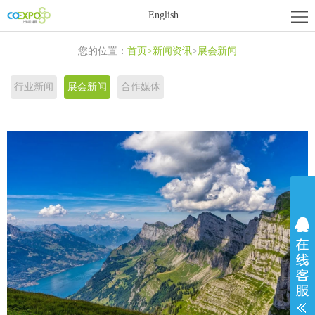
首
English
页
关
您的位置：
首页
>
新闻资讯
>
展会新闻
于
展
行业新闻
展会新闻
合作媒体
展
商
活
会
中
动
新
心
中
闻
联
心
资
系
讯
我
们