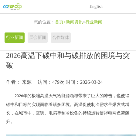
首
English
页
关
您的位置：
首页
>
新闻资讯
>
行业新闻
于
展
行业新闻
展会新闻
合作媒体
展
商
活
2026高温下碳中和与碳排放的困境与突
会
中
动
新
破
心
中
闻
联
作者：
来源：
访问：479次
时间：2026-03-24
心
资
系
年的极端高温天气给能源领域带来了巨大的冲击，也使得
2026
讯
我
碳中和目标的实现面临着诸多困境。高温促使制冷需求呈爆发式增
长，在城市中，空调、电扇等制冷设备的持续运转使得电网负荷飙
们
升。