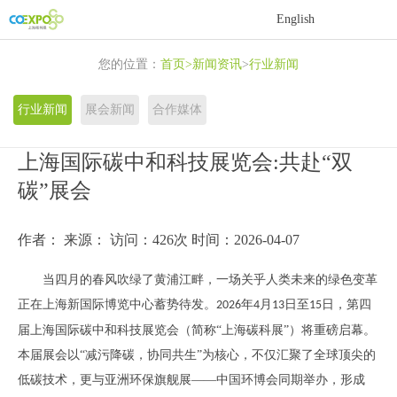
首
English
页
关
您的位置：
首页
>
新闻资讯
>
行业新闻
于
展
行业新闻
展会新闻
合作媒体
展
商
活
上海国际碳中和科技展览会:共赴“双
会
中
动
新
碳”展会
心
中
闻
联
作者：
来源：
访问：426次
时间：2026-04-07
心
资
系
当四月的春风吹绿了黄浦江畔，一场关乎人类未来的绿色变革
讯
我
正在上海新国际博览中心蓄势待发。
年
月
日至
日，第四
2026
4
13
15
届上海国际碳中和科技展览会（简称“上海碳科展”）将重磅启幕。
们
本届展会以“减污降碳，协同共生”为核心，不仅汇聚了全球顶尖的
低碳技术，更与亚洲环保旗舰展——中国环博会同期举办，形成