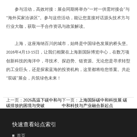
参与活动，高效对接：展会同期将举办
“一对一供需对接会”与
“海外买家洽谈区”。参与这些活动，能让您直接对话源头技术方与
行业大咖，获取一手合作资讯与政策解读。
上海，这座海纳百川的城市，始终是中国绿色发展的桥头堡。
年
月
日，让我们相聚在上海新国际博览中心，在数万项
2026
4
13-15
创新科技的海洋中，寻技术、探趋势、链资源。无论您是寻求转型
的工业巨头，还是探索蓝海的投资机构，这里都将给您答案。共赴
“双碳”展会，共筑绿色未来！
上一页：
2026高温下碳中和与
下一页：
上海国际碳中和科技展:碳
碳排放的困境与突破
中和科技与产业融合新起点
快速查看站点索引
首页