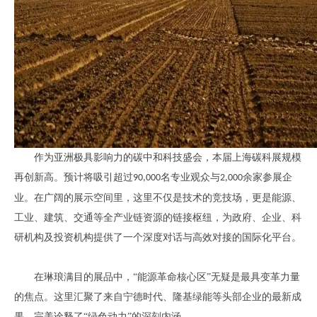
作为亚洲极具影响力的碳中和科技盛会，本届上海碳科展规模
再创新高。预计将吸引超过
名专业观众与
余家参展企
90,000
2,000
业。在广阔的展示空间里，这里不仅是技术的竞技场，更是能源、
工业、建筑、交通等全产业链资源的链接枢纽，为政府、企业、科
研机构及投资机构提供了一个深度对话与高效对接的国际化平台。
在琳琅满目的展品中，
“能源革命核心区”无疑是最具变革力量
的焦点。这里汇聚了来自宁德时代、隆基绿能等头部企业的最新成
果，完美诠释了“绿色动力”的深刻内涵。