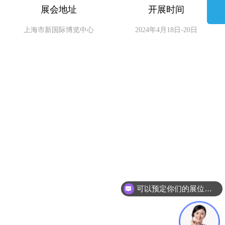
展会地址
开展时间
上海市新国际博览中心
2024年4月18日-20日
可以预定你们的展位吗？