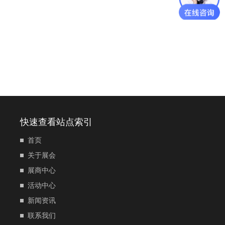
快速查看站点索引
首页
关于展会
展商中心
活动中心
新闻资讯
联系我们