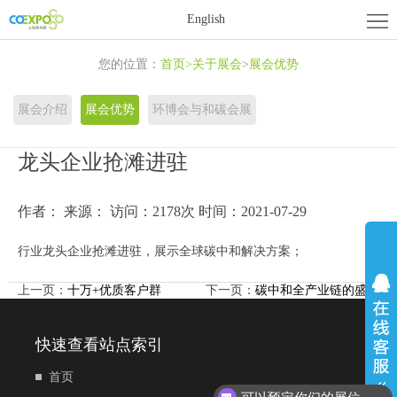
首
English
页
关
您的位置：
首页
>
关于展会
>
展会优势
于
展
展会介绍
展会优势
环博会与和碳会展
展
商
活
龙头企业抢滩进驻
会
中
动
新
作者：
来源：
访问：2178次
时间：2021-07-29
心
中
闻
联
行业龙头企业抢滩进驻，展示全球碳中和解决方案；
心
资
系
上一页：
十万+优质客户群
下一页：
碳中和全产业链的盛会
讯
我
们
快速查看站点索引
首页