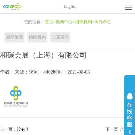
首
English
页
关
您的位置：
首页
>
展商中心
>
组织机构
>
承办单位
于
展
展品范围
组织机构
上届展商
展
商
活
和碳会展（上海）有限公司
会
中
动
新
作者：
来源：
访问：4402
时间：2021-08-03
心
中
闻
联
心
资
系
讯
我
们
上一页：
没有了
下一页：
没有了